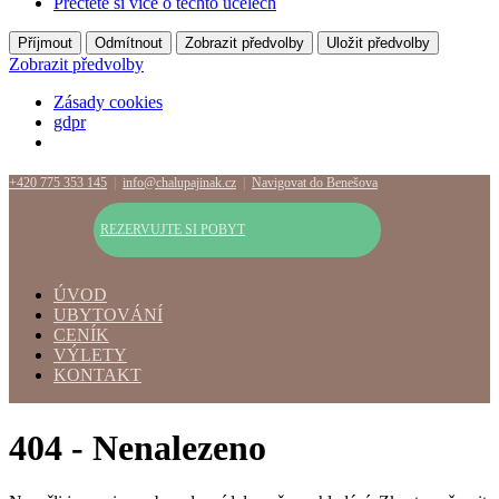
Přečtěte si více o těchto účelech
Příjmout
Odmítnout
Zobrazit předvolby
Uložit předvolby
Zobrazit předvolby
Zásady cookies
gdpr
+420 775 353 145
|
info@chalupajinak.cz
|
Navigovat do Benešova
REZERVUJTE SI POBYT
ÚVOD
UBYTOVÁNÍ
CENÍK
VÝLETY
KONTAKT
404 - Nenalezeno